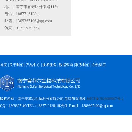
地址：南宁市青秀区开泰路11号
电话：18877121284
邮箱：1309367106@qq.com
传真：0771-5860662
首页
|
关于我们
|
产品中心
|
技术服务
|
数据查询
|
联系我们
|
在线留言
版权所有：南宁赛菲尔生物科技有限公司 保留所有版权
桂ICP备2020009607号-2
QQ：1309367106 TEL：18877121284
李先生 E-mail：1309367106@qq.com