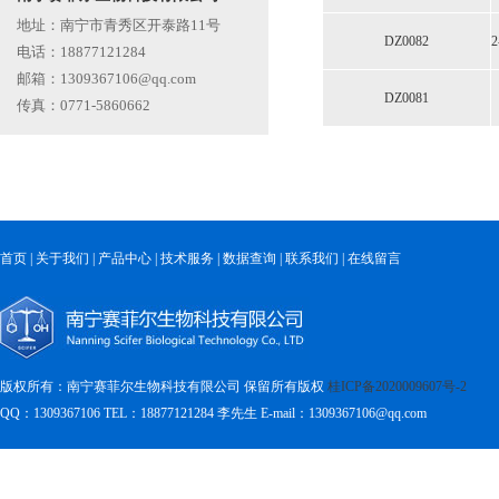
地址：南宁市青秀区开泰路11号
DZ0082
电话：18877121284
邮箱：1309367106@qq.com
DZ0081
传真：0771-5860662
首页
|
关于我们
|
产品中心
|
技术服务
|
数据查询
|
联系我们
|
在线留言
版权所有：南宁赛菲尔生物科技有限公司 保留所有版权
桂ICP备2020009607号-2
QQ：1309367106 TEL：18877121284
李先生 E-mail：1309367106@qq.com